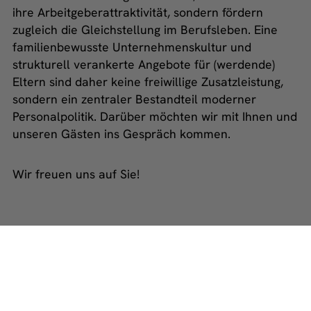
ihre Arbeitgeberattraktivität, sondern fördern
zugleich die Gleichstellung im Berufsleben. Eine
familienbewusste Unternehmenskultur und
strukturell verankerte Angebote für (werdende)
Eltern sind daher keine freiwillige Zusatzleistung,
sondern ein zentraler Bestandteil moderner
Personalpolitik. Darüber möchten wir mit Ihnen und
unseren Gästen ins Gespräch kommen.
Wir freuen uns auf Sie!
Alle News