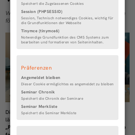
Speichert die Zugelassenen Cookies
Session (PHPSESSID)
Wie familienfreundliche Maßnahmen Karrieren
Session, Technisch notwendiges Cookies, wichtig für
fördern und Mitarbeitende binden
die Grundfunktionen der Webseite
Tinymce (tinymce6)
Notwendige Grundfunktion des CMS Systems zum
bearbeiten und formatieren von Seiteninhalten.
Präferenzen
Angemeldet bleiben
Dieser Cookie ermöglichtes es angemeldet zu bleiben
Seminar Chronik
Speichert die Chronik der Seminare
Seminar Merkliste
Die Servicestelle Beruf und Familie der LABEW+
Speichert die Seminar Merkliste
lädt zum digitalen Mittagsimpuls ein:
„Partnerschaftliche Vereinbarkeit für Eltern – wie
familienfreundliche Maßnahmen Karrieren