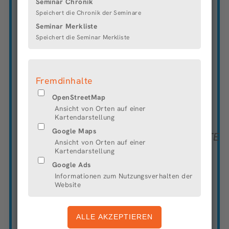
Seminar Chronik
Im Januar 2018 wurde Die Bremer Stadtreinigung
Speichert die Chronik der Seminare
(DBS) als neues Kommunalunternehmen in der Stadt
Seminar Merkliste
Bremen gegründet. Wir sind die zentrale
Speichert die Seminar Merkliste
Ansprechpartnerin für mehr kommunalen Einfluss
und Verantwortung in Sachen Abfallwirtschaft und
Stadtsauberkeit. Deswegen haben wir ein klares Ziel:
Bremen lebenswert machen! Das geht für uns weit
Fremdinhalte
über den eigentlichen politischen Auftrag hinaus,
weshalb wir neben den Kernleistungen auch
OpenStreetMap
Fokusthemen wie Umweltbildung und Aufklärung
Ansicht von Orten auf einer
verfolgen.
Kartendarstellung
Google Maps
DIE FAMILIENFREUNDLICHEN ANGEBOTE
Ansicht von Orten auf einer
Kartendarstellung
Gleitzeit
Google Ads
Mobiles Arbeiten
Informationen zum Nutzungsverhalten der
Arbeitszeitkonten
Website
Freistellung zur Pflege von Angehörigen