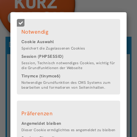
Notwendig
Cookie Auswahl
Die Bremer Stadtreinigung AöR
Speichert die Zugelassenen Cookies
Session (PHPSESSID)
Session, Technisch notwendiges Cookies, wichtig für
die Grundfunktionen der Webseite
Tinymce (tinymce6)
Notwendige Grundfunktion des CMS Systems zum
bearbeiten und formatieren von Seiteninhalten.
DAS UNTERNEHMEN
Beschäftigtenanzahl
: ca. 270
Anteil Frauen/Männer
: 40,2%/59,8%
Präferenzen
Branche
: Abfallwirtschaft und Stadtsauberkeit
Angemeldet bleiben
Abfallwirtschaft und Stadtsauberkeit sind unsere
Dieser Cookie ermöglichtes es angemeldet zu bleiben
Sache