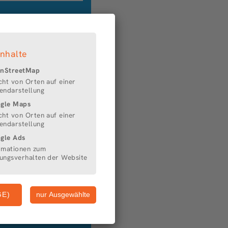
Am Wall 172/ 173
28195 Bremen
-Mail:
nhalte
info@energiekonsens.de
nStreetMap
Web:
cht von Orten auf einer
www.energiekonsens.de
endarstellung
gle Maps
cht von Orten auf einer
endarstellung
gle Ads
rmationen zum
ungsverhalten der Website