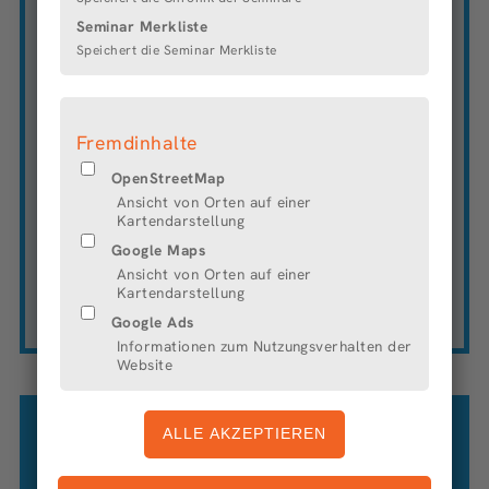
Grundlagenforschung als auch in der
Seminar Merkliste
anwendungsorientierten Forschung aktiv. Zusätzlich
Speichert die Seminar Merkliste
betreibt das Institut ein materialwissenschaftliches
Prüfzentrum. Das Faserinstitut ist an zwei Standorten
tätig, im EcoMaT-Zentrum in unmittelbarer Nähe zu
Airbus Bremen und auf dem Campus der
Fremdinhalte
Universität, wo es sich auch in der Lehre engagiert.
OpenStreetMap
DIE
FAMILIENFREUNDLICHEN
ANGEBOTE
Ansicht von Orten auf einer
Kartendarstellung
Vertrauensarbeitszeit
Google Maps
mobiles Arbeiten
Arbeitszeitkonten
Ansicht von Orten auf einer
Kartendarstellung
individuelle Angebote
Google Ads
Informationen zum Nutzungsverhalten der
Website