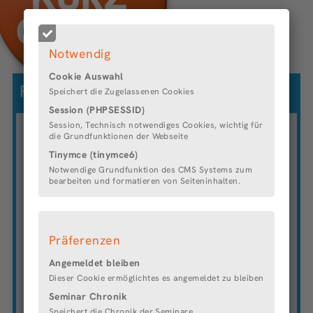
Notwendig
Cookie Auswahl
Faserinstitut Bremen e.V.
Speichert die Zugelassenen Cookies
Session (PHPSESSID)
Session, Technisch notwendiges Cookies, wichtig für
DAS UNTERNEHMEN
die Grundfunktionen der Webseite
Tinymce (tinymce6)
Notwendige Grundfunktion des CMS Systems zum
Beschäftigtenanzahl
: 60
bearbeiten und formatieren von Seiteninhalten.
Anteil Frauen/Männer
: 37%/63%
Branche
: Forschung und Entwicklung
Das Faserinstitut Bremen übernimmt als
wissenschaftliche Einrichtung mit ca. 60
Präferenzen
Mitarbeiterinnen und Mitarbeitern Forschungs- und
Angemeldet bleiben
Entwicklungsaufgaben auf den Gebieten der
Funktionsfasern, der technischen Textilien und der
Dieser Cookie ermöglichtes es angemeldet zu bleiben
modernen Faserverbundwerkstoffe für den
Seminar Chronik
Leichtbau. Dazu ist es sowohl in der
Speichert die Chronik der Seminare