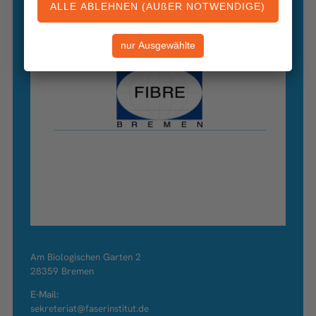
Am Biologischen Garten 2
28359 Bremen
E-Mail:
sekreteriat@faserinstitut.de