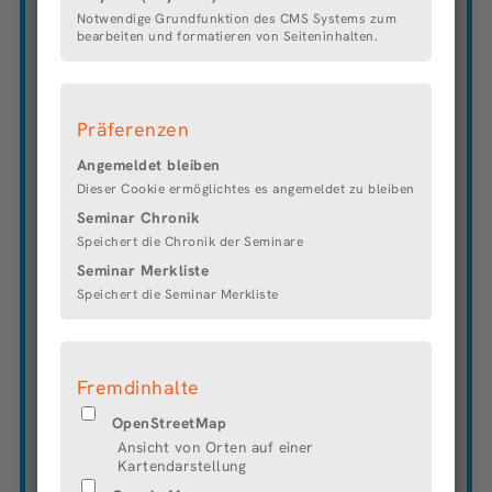
komplexen Software-, Mobile- sowie E-Commerce-
Notwendige Grundfunktion des CMS Systems zum
bearbeiten und formatieren von Seiteninhalten.
Lösungen. Hinzu kommen Leistungen in den
Bereichen Konzeption, Design, Usability und
Kommunikation. Aktuell beschäftigt team neusta u.
a. an den Standorten in Bremen, Hamburg,
Präferenzen
Hannover, München, Berlin, Köln, Essen und Lachen
(CH) mehr als 1.300 Angestellte. Die Gruppe erzielte
Angemeldet bleiben
2022 einen Umsatz von etwa 168 Mio. €.
Dieser Cookie ermöglichtes es angemeldet zu bleiben
DIE FAMILIENFREUNDLICHEN
Seminar Chronik
Speichert die Chronik der Seminare
ANGEBOTE
Seminar Merkliste
Hansefit oder Qualitrain
Speichert die Seminar Merkliste
Hunde sind im Büro erlaubt
Handyverträge
Sozialberatung
Weiterbildungsangebote
Fremdinhalte
Altersvorsorge
Kostenfreie Nutzung von Getränken und Obst
OpenStreetMap
Betriebsfeste mit Einbezug der Familien
Ansicht von Orten auf einer
Projektessen mit dem ganzen Team
Kartendarstellung
Informationen über betriebliche Entwicklungen